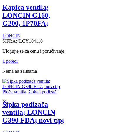
Kapica ventila;
LONCIN G160,
G200, 1P70FA;
LONCIN
ŠIFRA:
'LCY104110
Ulogujte se za cenu i poručivanje.
Uporedi
Nema na zalihama
Ploča ventila, šipke i podizači
Šipka podizača
ventila; LONCIN
G390 FDA; novi tip;