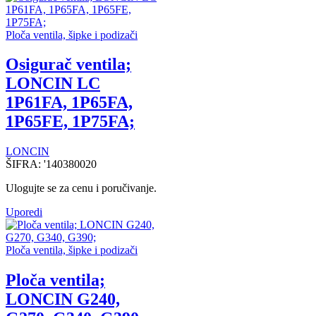
Ploča ventila, šipke i podizači
Osigurač ventila;
LONCIN LC
1P61FA, 1P65FA,
1P65FE, 1P75FA;
LONCIN
ŠIFRA:
'140380020
Ulogujte se za cenu i poručivanje.
Uporedi
Ploča ventila, šipke i podizači
Ploča ventila;
LONCIN G240,