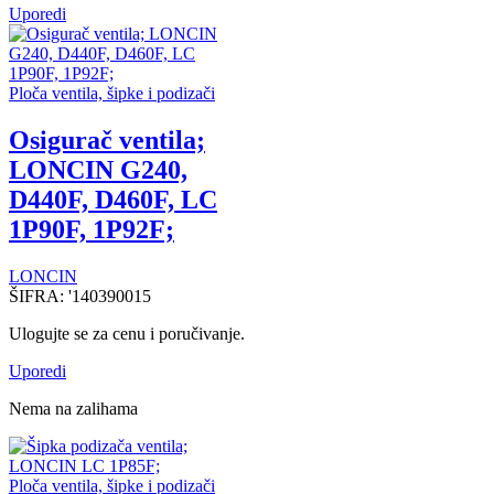
Uporedi
Ploča ventila, šipke i podizači
Osigurač ventila;
LONCIN G240,
D440F, D460F, LC
1P90F, 1P92F;
LONCIN
ŠIFRA:
'140390015
Ulogujte se za cenu i poručivanje.
Uporedi
Nema na zalihama
Ploča ventila, šipke i podizači