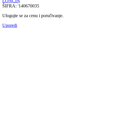
LONCIN
ŠIFRA:
'140670035
Ulogujte se za cenu i poručivanje.
Uporedi