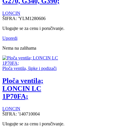
G270, G340, G390;
LONCIN
ŠIFRA:
'YLM1280606
Ulogujte se za cenu i poručivanje.
Uporedi
Nema na zalihama
Ploča ventila, šipke i podizači
Ploča ventila;
LONCIN LC
1P70FA;
LONCIN
ŠIFRA:
'140710004
Ulogujte se za cenu i poručivanje.