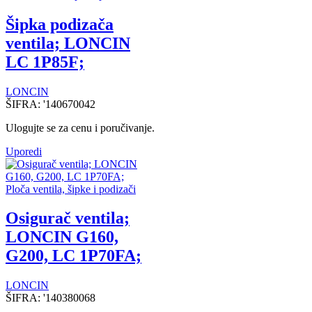
Šipka podizača
ventila; LONCIN
LC 1P85F;
LONCIN
ŠIFRA:
'140670042
Ulogujte se za cenu i poručivanje.
Uporedi
Ploča ventila, šipke i podizači
Osigurač ventila;
LONCIN G160,
G200, LC 1P70FA;
LONCIN
ŠIFRA:
'140380068