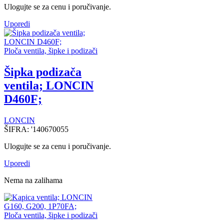
Ulogujte se za cenu i poručivanje.
Uporedi
Ploča ventila, šipke i podizači
Šipka podizača
ventila; LONCIN
D460F;
LONCIN
ŠIFRA:
'140670055
Ulogujte se za cenu i poručivanje.
Uporedi
Nema na zalihama
Ploča ventila, šipke i podizači