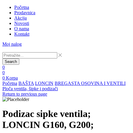
Početna
Prodavnica
Akcija
Novosti
O nama
Kontakt
Moj nalog
Search
0
0
0
Korpa
Početna
BAŠTA
LONCIN
BREGASTA OSOVINA I VENTILI
Ploča ventila, šipke i podizači
Return to previous page
Podizac sipke ventila;
LONCIN G160, G200;