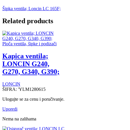
Šipka ventila; Loncin LC 165F;
Related products
Ploča ventila, šipke i podizači
Kapica ventila;
LONCIN G240,
G270, G340, G390;
LONCIN
ŠIFRA:
'YLM1280615
Ulogujte se za cenu i poručivanje.
Uporedi
Nema na zalihama