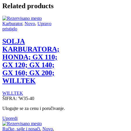
Related products
Karburator
,
Novo
,
Upravo
pristiglo
SOLJA
KARBURATORA;
HONDA; GX 110;
GX 120; GX 140;
GX 160; GX 200;
WILLTEK
WILLTEK
ŠIFRA:
'W35-40
Ulogujte se za cenu i poručivanje.
Uporedi
Ručke, sajle i nosači
,
Novo
,