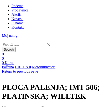
Početna
Prodavnica
Akcija
Novosti
O nama
Kontakt
Moj nalog
Search
0
0
0
Korpa
Početna
UREĐAJI
Motokultivatori
Return to previous page
PLOCA PALENJA; IMT 506;
PLATINSKA; WILLTEK