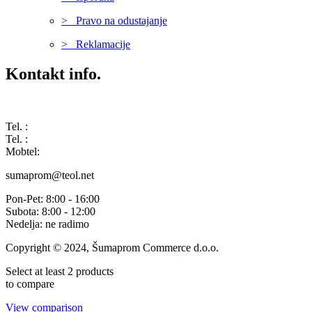
> Pravo na odustajanje
> Reklamacije
Kontakt info.
Karađorđeva 68, 76311 Dvorovi, Bosna i Hercegovina
Tel. :
(+387) 055 350 468
Tel. :
(+387) 055 351 355
Mobtel:
(+387) 065 664 554
sumaprom@teol.net
Pon-Pet: 8:00 - 16:00
Subota: 8:00 - 12:00
Nedelja: ne radimo
Copyright © 2024, Šumaprom Commerce d.o.o.
Select at least 2 products
to compare
View comparison