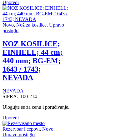
Uporedi
Novo
,
Nož za kosilice
,
Upravo
pristiglo
NOZ KOSILICE;
EINHELL; 44 cm;
440 mm; BG-EM;
1643 / 1743;
NEVADA
NEVADA
ŠIFRA:
'100-214
Ulogujte se za cenu i poručivanje.
Uporedi
Rezervoar i cepovi
,
Novo
,
Upravo pristiglo