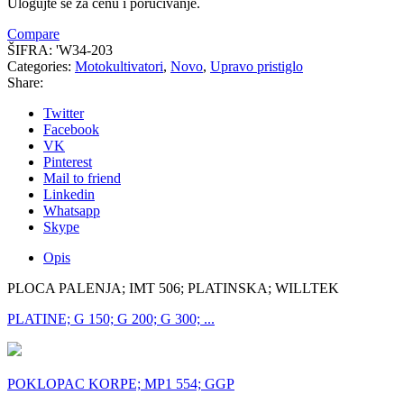
Ulogujte se za cenu i poručivanje.
Compare
ŠIFRA:
'W34-203
Categories:
Motokultivatori
,
Novo
,
Upravo pristiglo
Share:
Twitter
Facebook
VK
Pinterest
Mail to friend
Linkedin
Whatsapp
Skype
Opis
PLOCA PALENJA; IMT 506; PLATINSKA; WILLTEK
PLATINE; G 150; G 200; G 300; ...
POKLOPAC KORPE; MP1 554; GGP