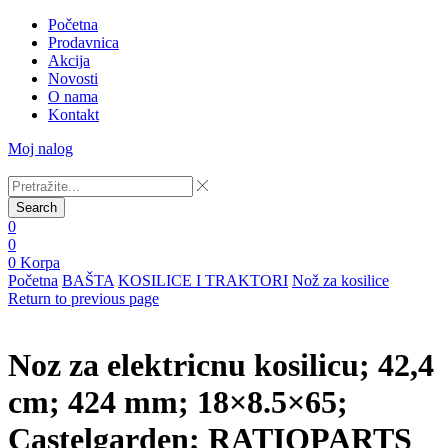
Početna
Prodavnica
Akcija
Novosti
O nama
Kontakt
Moj nalog
Search
0
0
0
Korpa
Početna
BAŠTA
KOSILICE I TRAKTORI
Nož za kosilice
Return to previous page
Noz za elektricnu kosilicu; 42,4
cm; 424 mm; 18×8.5×65;
Castelgarden; RATIOPARTS