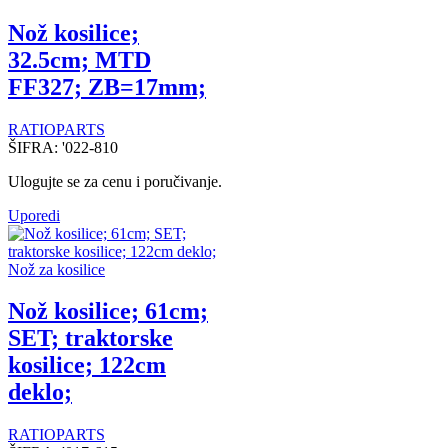
Nož kosilice;
32.5cm; MTD
FF327; ZB=17mm;
RATIOPARTS
ŠIFRA:
'022-810
Ulogujte se za cenu i poručivanje.
Uporedi
Nož za kosilice
Nož kosilice; 61cm;
SET; traktorske
kosilice; 122cm
deklo;
RATIOPARTS