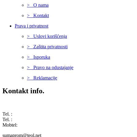
> O nama
> Kontakt
Prava i privatnost
> Uslovi korišćenja
> Zaštita privatnosti
> Isporuka
> Pravo na odustajanje
> Reklamacije
Kontakt info.
Karađorđeva 68, 76311 Dvorovi, Bosna i Hercegovina
Tel. :
(+387) 055 350 468
Tel. :
(+387) 055 351 355
Mobtel:
(+387) 065 664 554
sumaprom@teol.net