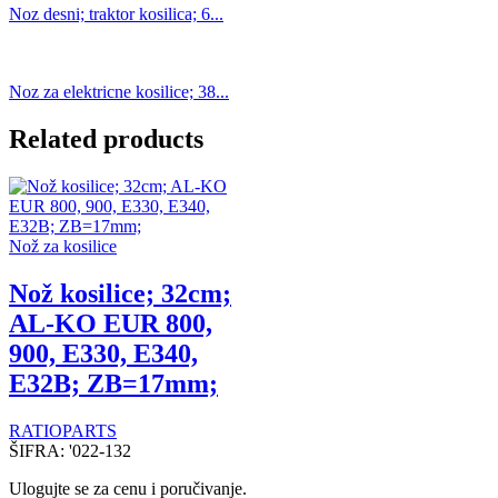
Noz desni; traktor kosilica; 6...
Noz za elektricne kosilice; 38...
Related products
Nož za kosilice
Nož kosilice; 32cm;
AL-KO EUR 800,
900, E330, E340,
E32B; ZB=17mm;
RATIOPARTS
ŠIFRA:
'022-132
Ulogujte se za cenu i poručivanje.