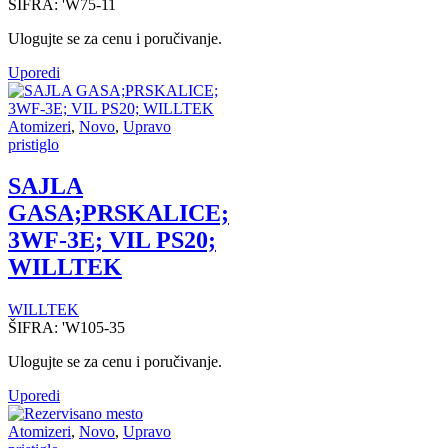
ŠIFRA:
'W75-11
Ulogujte se za cenu i poručivanje.
Uporedi
Atomizeri
,
Novo
,
Upravo
pristiglo
SAJLA
GASA;PRSKALICE;
3WF-3E; VIL PS20;
WILLTEK
WILLTEK
ŠIFRA:
'W105-35
Ulogujte se za cenu i poručivanje.
Uporedi
Atomizeri
,
Novo
,
Upravo