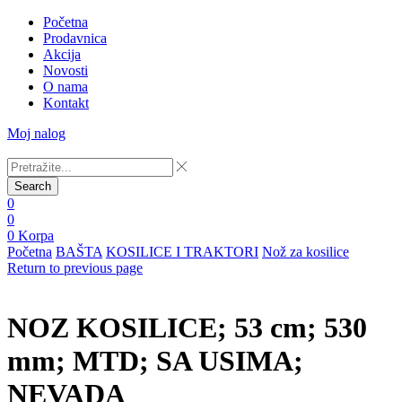
Početna
Prodavnica
Akcija
Novosti
O nama
Kontakt
Moj nalog
Search
0
0
0
Korpa
Početna
BAŠTA
KOSILICE I TRAKTORI
Nož za kosilice
Return to previous page
NOZ KOSILICE; 53 cm; 530
mm; MTD; SA USIMA;
NEVADA