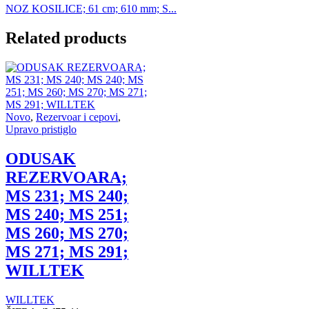
NOZ KOSILICE; 61 cm; 610 mm; S...
Related products
Novo
,
Rezervoar i cepovi
,
Upravo pristiglo
ODUSAK
REZERVOARA;
MS 231; MS 240;
MS 240; MS 251;
MS 260; MS 270;
MS 271; MS 291;
WILLTEK
WILLTEK