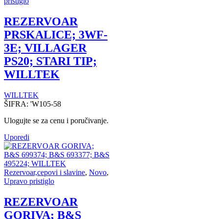
pristiglo
REZERVOAR
PRSKALICE; 3WF-
3E; VILLAGER
PS20; STARI TIP;
WILLTEK
WILLTEK
ŠIFRA:
'W105-58
Ulogujte se za cenu i poručivanje.
Uporedi
Rezervoar,cepovi i slavine
,
Novo
,
Upravo pristiglo
REZERVOAR
GORIVA; B&S