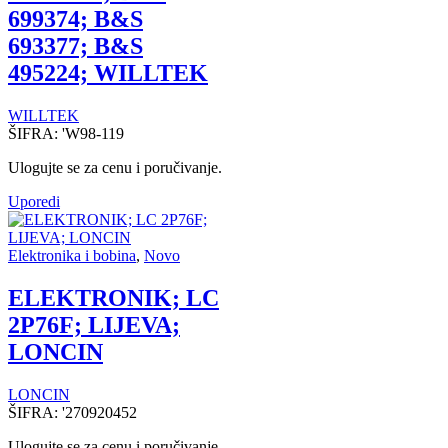
699374; B&S
693377; B&S
495224; WILLTEK
WILLTEK
ŠIFRA:
'W98-119
Ulogujte se za cenu i poručivanje.
Uporedi
Elektronika i bobina
,
Novo
ELEKTRONIK; LC
2P76F; LIJEVA;
LONCIN
LONCIN
ŠIFRA:
'270920452
Ulogujte se za cenu i poručivanje.