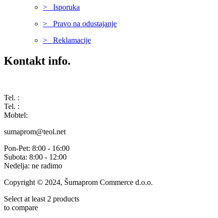
> Isporuka
> Pravo na odustajanje
> Reklamacije
Kontakt info.
Karađorđeva 68, 76311 Dvorovi, Bosna i Hercegovina
Tel. :
(+387) 055 350 468
Tel. :
(+387) 055 351 355
Mobtel:
(+387) 065 664 554
sumaprom@teol.net
Pon-Pet: 8:00 - 16:00
Subota: 8:00 - 12:00
Nedelja: ne radimo
Copyright © 2024, Šumaprom Commerce d.o.o.
Select at least 2 products
to compare