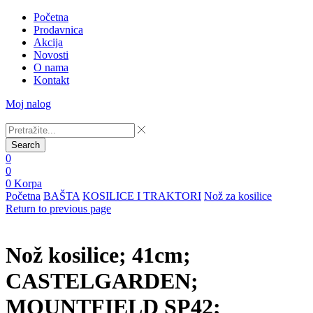
Početna
Prodavnica
Akcija
Novosti
O nama
Kontakt
Moj nalog
Search
0
0
0
Korpa
Početna
BAŠTA
KOSILICE I TRAKTORI
Nož za kosilice
Return to previous page
Nož kosilice; 41cm;
CASTELGARDEN;
MOUNTFIELD SP42;