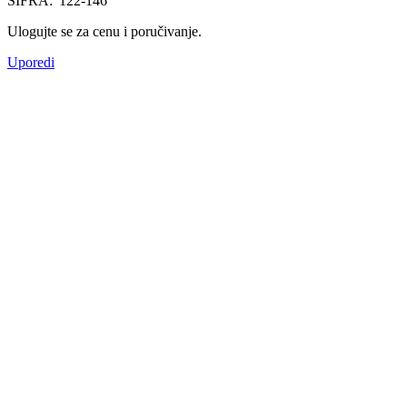
ŠIFRA:
'122-146
Ulogujte se za cenu i poručivanje.
Uporedi