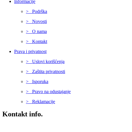
Informacije
> Podrška
> Novosti
> O nama
> Kontakt
Prava i privatnost
> Uslovi korišćenja
> Zaštita privatnosti
> Isporuka
> Pravo na odustajanje
> Reklamacije
Kontakt info.
Karađorđeva 68, 76311 Dvorovi, Bosna i Hercegovina