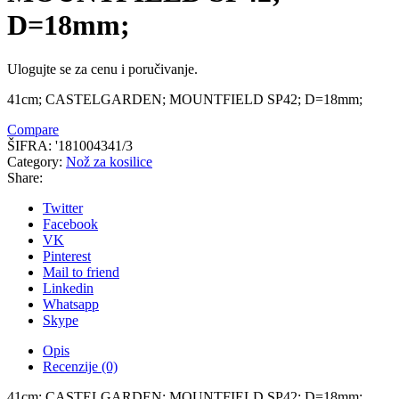
D=18mm;
Ulogujte se za cenu i poručivanje.
41cm; CASTELGARDEN; MOUNTFIELD SP42; D=18mm;
Compare
ŠIFRA:
'181004341/3
Category:
Nož za kosilice
Share:
Twitter
Facebook
VK
Pinterest
Mail to friend
Linkedin
Whatsapp
Skype
Opis
Recenzije (0)
41cm; CASTELGARDEN; MOUNTFIELD SP42; D=18mm;