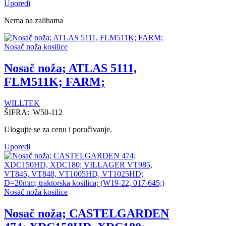
Uporedi
Nema na zalihama
Nosač noža kosilice
Nosač noža; ATLAS 5111,
FLM511K; FARM;
WILLTEK
ŠIFRA:
'W50-112
Ulogujte se za cenu i poručivanje.
Uporedi
Nosač noža kosilice
Nosač noža; CASTELGARDEN