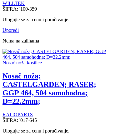
WILLTEK
ŠIFRA:
'100-359
Ulogujte se za cenu i poručivanje.
Uporedi
Nema na zalihama
Nosač noža kosilice
Nosač noža;
CASTELGARDEN; RASER;
GGP 464, 504 samohodna;
D=22.2mm;
RATIOPARTS
ŠIFRA:
'017-645
Ulogujte se za cenu i poručivanje.