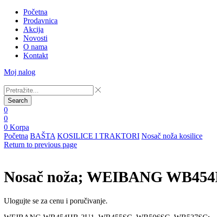
Početna
Prodavnica
Akcija
Novosti
O nama
Kontakt
Moj nalog
Search
0
0
0
Korpa
Početna
BAŠTA
KOSILICE I TRAKTORI
Nosač noža kosilice
Return to previous page
Nosač noža; WEIBANG WB454
Ulogujte se za cenu i poručivanje.