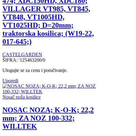
474; XDC150HD, XDC180;
VILLAGER VT985, VT845,
VT848, VT1005HD,
VT1025HD; D=20mm;
traktorska kosilica; (W19-22,
017-645;)
CASTELGARDEN
ŠIFRA:
'125463200/0
Ulogujte se za cenu i poručivanje.
Uporedi
Nosač noža kosilice
NOSAC NOZA; K-O-K; 22,2
mm; ZA NOZ 100-332;
WILLTEK