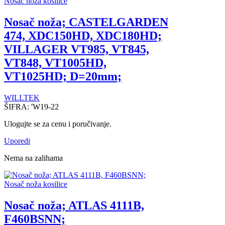
Nosač noža kosilice
Nosač noža; CASTELGARDEN
474, XDC150HD, XDC180HD;
VILLAGER VT985, VT845,
VT848, VT1005HD,
VT1025HD; D=20mm;
WILLTEK
ŠIFRA:
'W19-22
Ulogujte se za cenu i poručivanje.
Uporedi
Nema na zalihama
Nosač noža kosilice
Nosač noža; ATLAS 4111B,
F460BSNN;