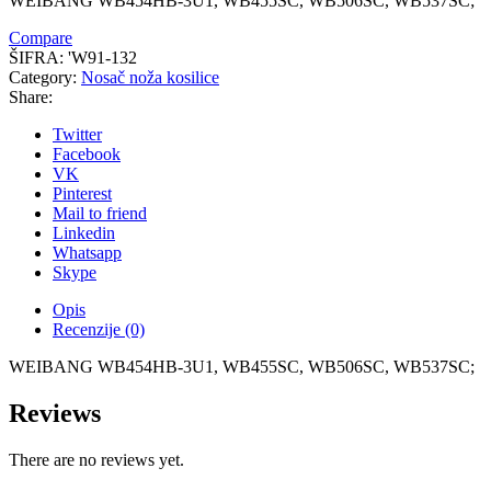
WEIBANG WB454HB-3U1, WB455SC, WB506SC, WB537SC;
Compare
ŠIFRA:
'W91-132
Category:
Nosač noža kosilice
Share:
Twitter
Facebook
VK
Pinterest
Mail to friend
Linkedin
Whatsapp
Skype
Opis
Recenzije (0)
WEIBANG WB454HB-3U1, WB455SC, WB506SC, WB537SC;
Reviews
There are no reviews yet.