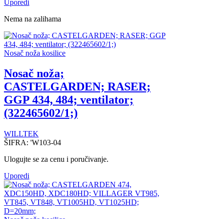
Uporedi
Nema na zalihama
Nosač noža kosilice
Nosač noža;
CASTELGARDEN; RASER;
GGP 434, 484; ventilator;
(322465602/1;)
WILLTEK
ŠIFRA:
'W103-04
Ulogujte se za cenu i poručivanje.
Uporedi