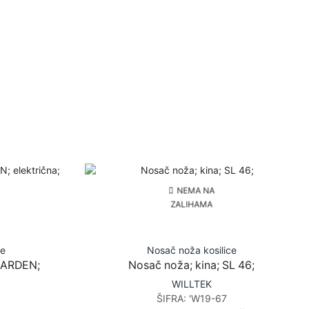
NEMA NA
ZALIHAMA
ce
Nosač noža kosilice
GARDEN;
Nosač noža; kina; SL 46;
WILLTEK
ŠIFRA:
'W19-67