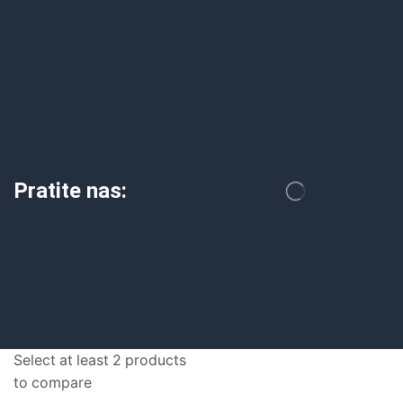
Pratite nas:
Select at least 2 products
to compare