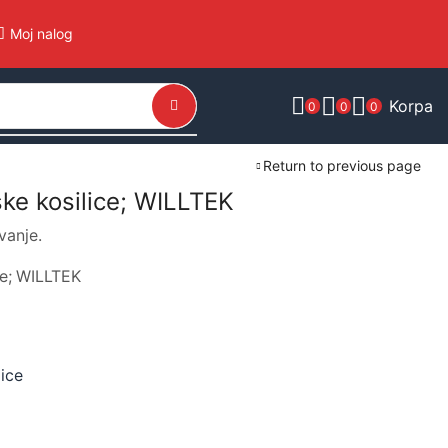
Moj nalog
Korpa
0
0
0
Return to previous page
ke kosilice; WILLTEK
vanje.
ce; WILLTEK
ice