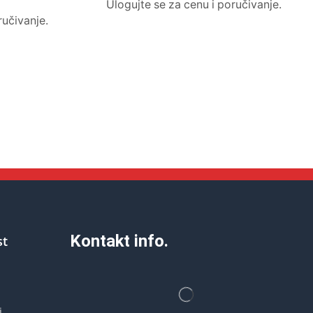
Ulogujte se za cenu i poručivanje.
ručivanje.
Kontakt info.
st
i