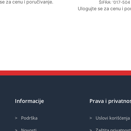
se za cenu i poručivanje.
ŠIFRA:
'017-504
Ulogujte se za cenu i po
Informacije
Prava i privatno
> Podrška
> Uslovi korišćenja
> Novosti
> Zaštita privatnost