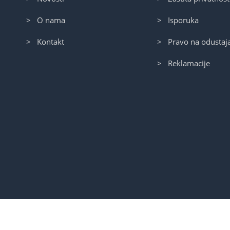
> O nama
> Isporuka
> Kontakt
> Pravo na odustaj
> Reklamacije