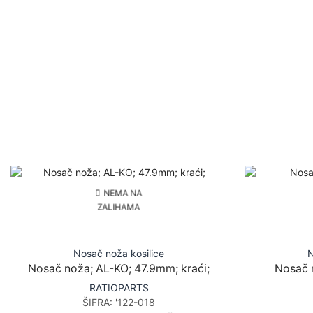
NEMA NA
ZALIHAMA
Nosač noža kosilice
N
Nosač noža; AL-KO; 47.9mm; kraći;
Nosač 
RATIOPARTS
ŠIFRA:
'122-018