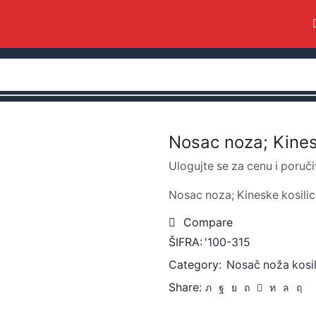
Nosac noza; Kines
Ulogujte se za cenu i poruči
Nosac noza; Kineske kosili
Compare
ŠIFRA:
'100-315
Category:
Nosač noža kosil
Share: