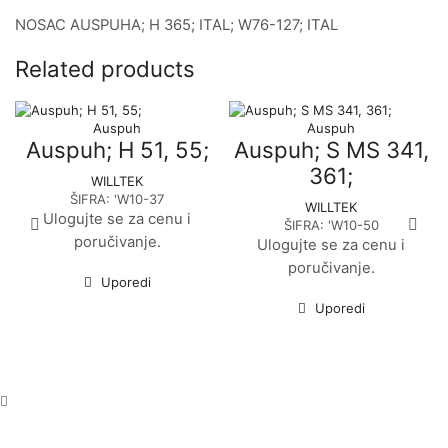
NOSAC AUSPUHA; H 365; ITAL; W76-127; ITAL
Related products
Auspuh
Auspuh
Auspuh; H 51, 55;
Auspuh; S MS 341,
361;
WILLTEK
ŠIFRA:
'W10-37
WILLTEK
Ulogujte se za cenu i
ŠIFRA:
'W10-50
poručivanje.
Ulogujte se za cenu i
poručivanje.
Uporedi
Uporedi