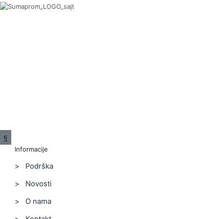
Informacije
> Podrška
> Novosti
> O nama
> Kontakt