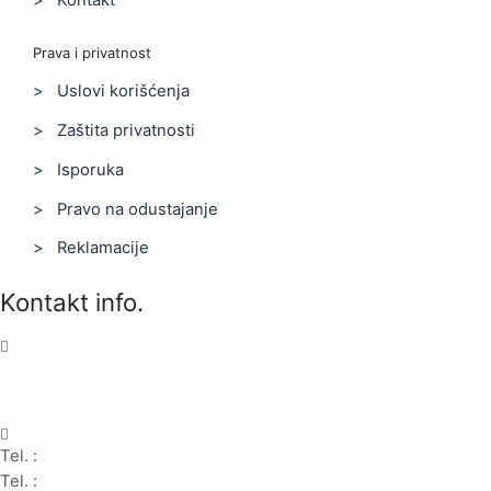
Prava i privatnost
> Uslovi korišćenja
> Zaštita privatnosti
> Isporuka
> Pravo na odustajanje
> Reklamacije
Kontakt info.
Karađorđeva 68, 76311 Dvorovi, Bosna i Hercegovina
Tel. :
(+387) 055 350 468
Tel. :
(+387) 055 351 355