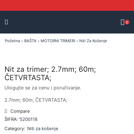
0
Početna
BAŠTA
MOTORNI TRIMERI
Niti Za Košenje
Nit za trimer; 2.7mm; 60m;
ČETVRTASTA;
Ulogujte se za cenu i poručivanje.
2.7mm; 60m; ČETVRTASTA;
Compare
ŠIFRA:
'5200118
Category:
Niti za košenje