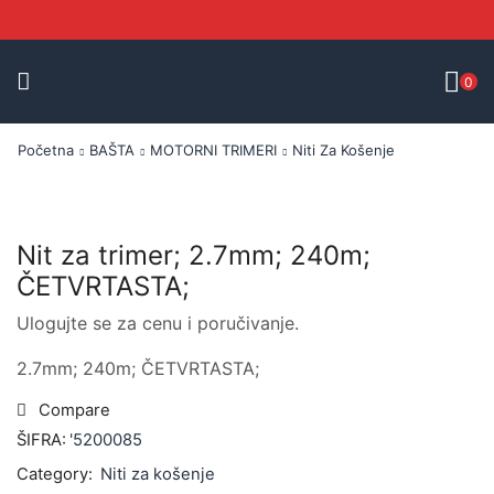
0
Početna
BAŠTA
MOTORNI TRIMERI
Niti Za Košenje
Nit za trimer; 2.7mm; 240m;
ČETVRTASTA;
Ulogujte se za cenu i poručivanje.
2.7mm; 240m; ČETVRTASTA;
Compare
ŠIFRA:
'5200085
Category:
Niti za košenje