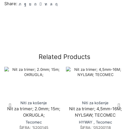
Share:
Related Products
Niti za košenje
Niti za košenje
Nit za trimer; 2.0mm; 15m;
Nit za trimer; 4,5mm-16M;
OKRUGLA;
NYLSAW; TECOMEC
Tecomec
HYWAY
,
Tecomec
ŠIFRA:
'5200145
ŠIFRA:
'05200118