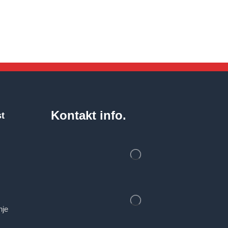
Kontakt info.
st
nje