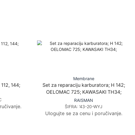
Membrane
112, 144;
Set za reparaciju karburatora; H 142;
OELOMAC 725; KAWASAKI TH34;
C
RAISMAN
ručivanje.
ŠIFRA:
'43-20-WYJ
Ulogujte se za cenu i poručivanje.