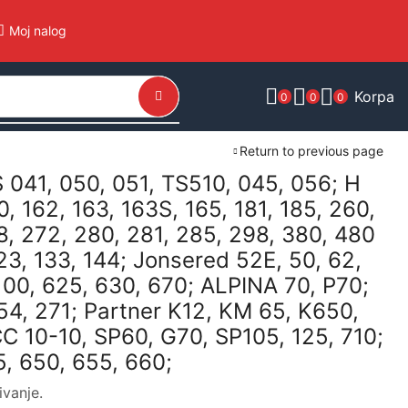
Moj nalog
Korpa
0
0
0
Return to previous page
 041, 050, 051, TS510, 045, 056; H
0, 162, 163, 163S, 165, 181, 185, 260,
8, 272, 280, 281, 285, 298, 380, 480
23, 133, 144; Jonsered 52E, 50, 62,
100, 625, 630, 670; ALPINA 70, P70;
4, 271; Partner K12, KM 65, K650,
C 10-10, SP60, G70, SP105, 125, 710;
5, 650, 655, 660;
ivanje.