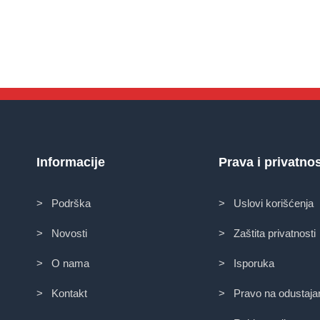
Informacije
Prava i privatno
> Podrška
> Uslovi korišćenja
> Novosti
> Zaštita privatnosti
> O nama
> Isporuka
> Kontakt
> Pravo na odustaja