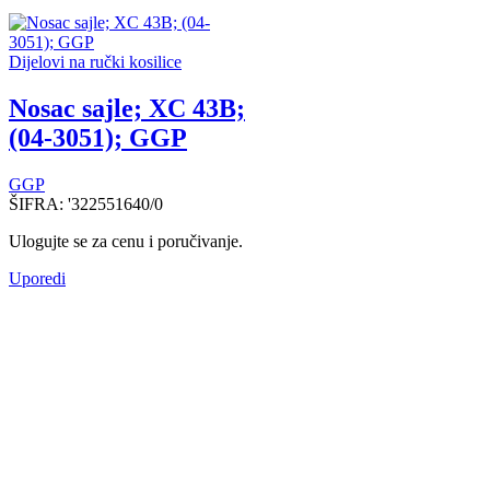
Dijelovi na ručki kosilice
Nosac sajle; XC 43B;
(04-3051); GGP
GGP
ŠIFRA:
'322551640/0
Ulogujte se za cenu i poručivanje.
Uporedi