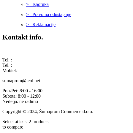
> Isporuka
> Pravo na odustajanje
> Reklamacije
Kontakt info.
Karađorđeva 68, 76311 Dvorovi, Bosna i Hercegovina
Tel. :
(+387) 055 350 468
Tel. :
(+387) 055 351 355
Mobtel:
(+387) 065 664 554
sumaprom@teol.net
Pon-Pet: 8:00 - 16:00
Subota: 8:00 - 12:00
Nedelja: ne radimo
Copyright © 2024, Šumaprom Commerce d.o.o.
Select at least 2 products
to compare