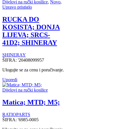
Dijelovi na ručki kosilice
,
Novo
,
Upravo pristiglo
RUCKA DO
KOSISTA; DONJA
LIJEVA; SRCS-
41D2; SHINERAY
SHINERAY
ŠIFRA:
'20408099957
Ulogujte se za cenu i poručivanje.
Uporedi
Dijelovi na ručki kosilice
Matica; MTD; M5;
RATIOPARTS
ŠIFRA:
'6985-0005