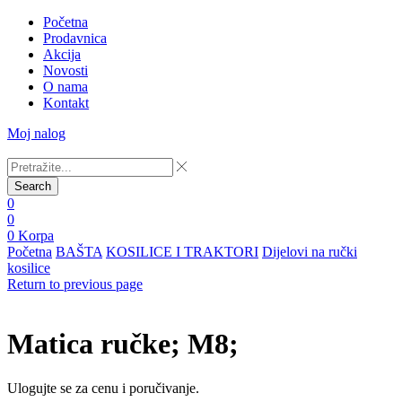
Početna
Prodavnica
Akcija
Novosti
O nama
Kontakt
Moj nalog
Search
0
0
0
Korpa
Početna
BAŠTA
KOSILICE I TRAKTORI
Dijelovi na ručki
kosilice
Return to previous page
Matica ručke; M8;
Ulogujte se za cenu i poručivanje.