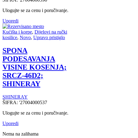
Ulogujte se za cenu i poručivanje.
Uporedi
Kućišta i korpe
,
Dijelovi na ručki
kosilice
,
Novo
,
Upravo pristiglo
SPONA
PODESAVANJA
VISINE KOSENJA;
SRCZ-46D2;
SHINERAY
SHINERAY
ŠIFRA:
'27004000537
Ulogujte se za cenu i poručivanje.
Uporedi
Nema na zalihama