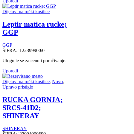
Uporedi
Dijelovi na ručki kosilice
Leptir matica rucke;
GGP
GGP
ŠIFRA:
'122399900/0
Ulogujte se za cenu i poručivanje.
Uporedi
Dijelovi na ručki kosilice
,
Novo
,
Upravo pristiglo
RUCKA GORNJA;
SRCS-41D2;
SHINERAY
SHINERAY
ŠIFRA:
'27004000590