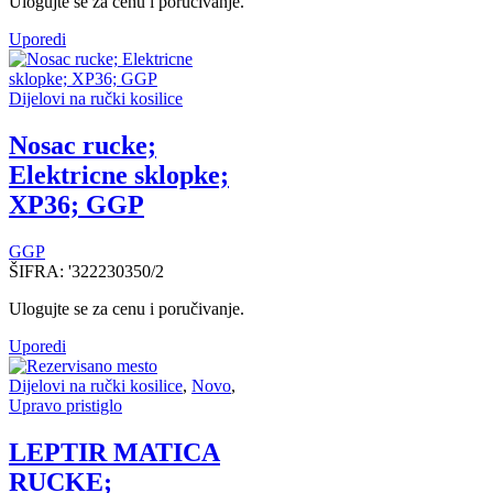
Ulogujte se za cenu i poručivanje.
Uporedi
Dijelovi na ručki kosilice
Nosac rucke;
Elektricne sklopke;
XP36; GGP
GGP
ŠIFRA:
'322230350/2
Ulogujte se za cenu i poručivanje.
Uporedi
Dijelovi na ručki kosilice
,
Novo
,
Upravo pristiglo
LEPTIR MATICA
RUCKE;