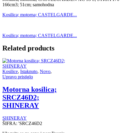
166cm3; 51cm; samohodna
Kosilica; motorna; CASTELGARDE...
Kosilica; motorna; CASTELGARDE...
Related products
Kosilice
,
Istaknuto
,
Novo
,
Upravo pristiglo
Motorna kosilica;
SRCZ46D2;
SHINERAY
SHINERAY
ŠIFRA:
'SRCZ46D2