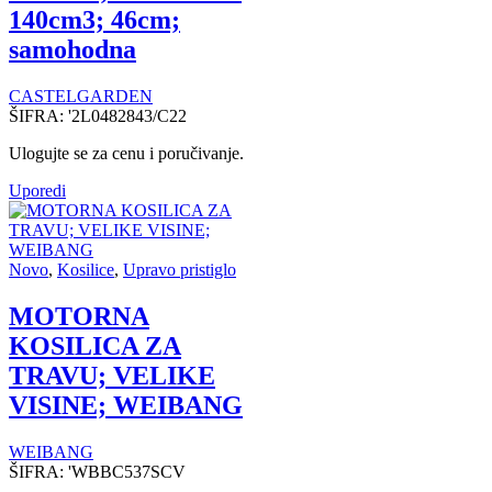
140cm3; 46cm;
samohodna
CASTELGARDEN
ŠIFRA:
'2L0482843/C22
Ulogujte se za cenu i poručivanje.
Uporedi
Novo
,
Kosilice
,
Upravo pristiglo
MOTORNA
KOSILICA ZA
TRAVU; VELIKE
VISINE; WEIBANG
WEIBANG
ŠIFRA:
'WBBC537SCV