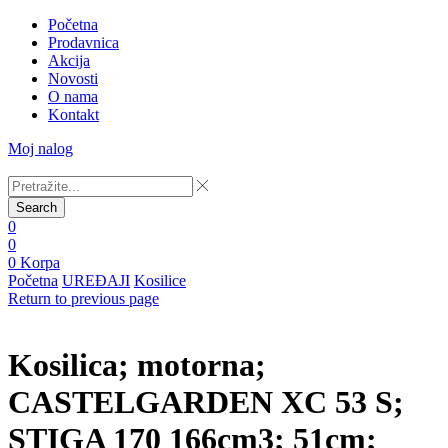
Početna
Prodavnica
Akcija
Novosti
O nama
Kontakt
Moj nalog
Search
0
0
0
Korpa
Početna
UREĐAJI
Kosilice
Return to previous page
Kosilica; motorna;
CASTELGARDEN XC 53 S;
STIGA 170 166cm3; 51cm;