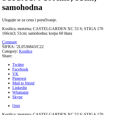
samohodna
Ulogujte se za cenu i poručivanje.
Kosilica; motorna; CASTELGARDEN XC 53 S; STIGA 170
166cm3; 51cm; samohodna; korpa 60 litara
Compare
ŠIFRA:
'2L0536843/C22
Category:
Kosilice
Share:
Twitter
Facebook
VK
Pinterest
Mail to friend
Linkedin
Whatsapp
Skype
Opis
Kosilica; motorna; CASTELGARDEN XC 53 S; STIGA 170