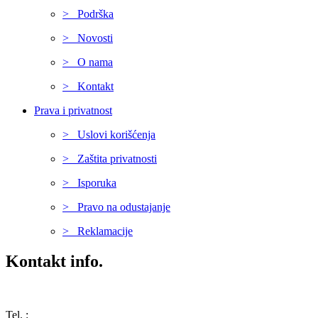
> Podrška
> Novosti
> O nama
> Kontakt
Prava i privatnost
> Uslovi korišćenja
> Zaštita privatnosti
> Isporuka
> Pravo na odustajanje
> Reklamacije
Kontakt info.
Karađorđeva 68, 76311 Dvorovi, Bosna i Hercegovina
Tel. :
(+387) 055 350 468