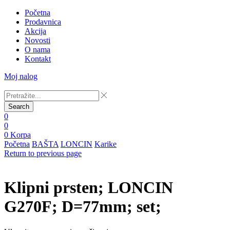
Početna
Prodavnica
Akcija
Novosti
O nama
Kontakt
Moj nalog
Search
0
0
0
Korpa
Početna
BAŠTA
LONCIN
Karike
Return to previous page
Klipni prsten; LONCIN
G270F; D=77mm; set;