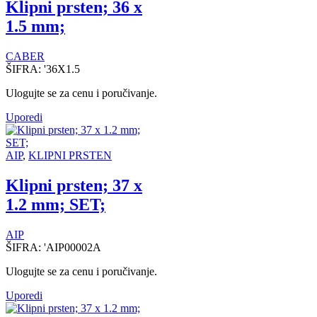
Klipni prsten; 36 x
1.5 mm;
CABER
ŠIFRA:
'36X1.5
Ulogujte se za cenu i poručivanje.
Uporedi
AIP
,
KLIPNI PRSTEN
Klipni prsten; 37 x
1.2 mm; SET;
AIP
ŠIFRA:
'AIP00002A
Ulogujte se za cenu i poručivanje.
Uporedi