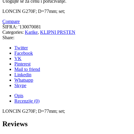
Ulogujte se za cenu i poručivanje.
LONCIN G270F; D=77mm; set;
Compare
ŠIFRA:
'130070081
Categories:
Karike
,
KLIPNI PRSTEN
Share:
Twitter
Facebook
VK
Pinterest
Mail to friend
Linkedin
Whatsapp
Skype
Opis
Recenzije (0)
LONCIN G270F; D=77mm; set;
Reviews