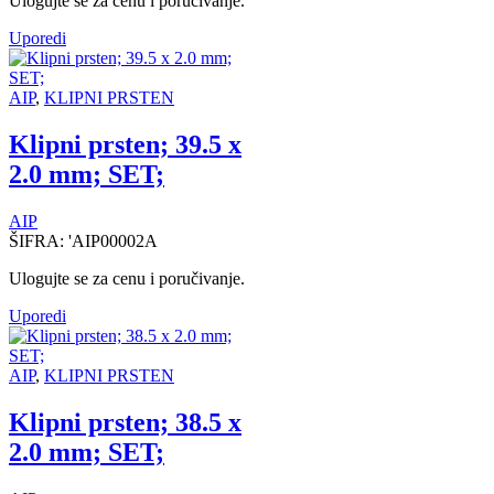
Ulogujte se za cenu i poručivanje.
Uporedi
AIP
,
KLIPNI PRSTEN
Klipni prsten; 39.5 x
2.0 mm; SET;
AIP
ŠIFRA:
'AIP00002A
Ulogujte se za cenu i poručivanje.
Uporedi
AIP
,
KLIPNI PRSTEN
Klipni prsten; 38.5 x
2.0 mm; SET;