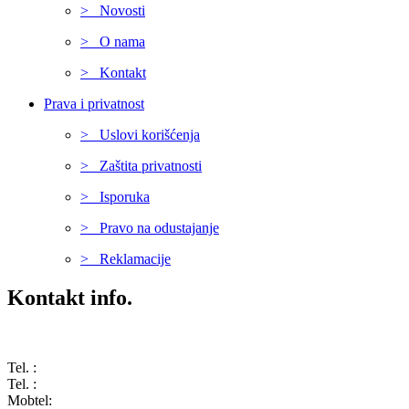
> Novosti
> O nama
> Kontakt
Prava i privatnost
> Uslovi korišćenja
> Zaštita privatnosti
> Isporuka
> Pravo na odustajanje
> Reklamacije
Kontakt info.
Karađorđeva 68, 76311 Dvorovi, Bosna i Hercegovina
Tel. :
(+387) 055 350 468
Tel. :
(+387) 055 351 355
Mobtel:
(+387) 065 664 554