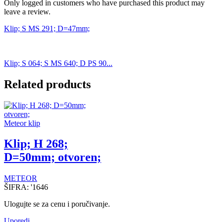
Only logged in customers who have purchased this product may
leave a review.
Klip; S MS 291; D=47mm;
Klip; S 064; S MS 640; D PS 90...
Related products
Meteor klip
Klip; H 268;
D=50mm; otvoren;
METEOR
ŠIFRA:
'1646
Ulogujte se za cenu i poručivanje.
Uporedi