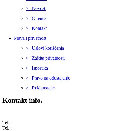
> Novosti
> O nama
> Kontakt
Prava i privatnost
> Uslovi korišćenja
> Zaštita privatnosti
> Isporuka
> Pravo na odustajanje
> Reklamacije
Kontakt info.
Karađorđeva 68, 76311 Dvorovi, Bosna i Hercegovina
Tel. :
(+387) 055 350 468
Tel. :
(+387) 055 351 355