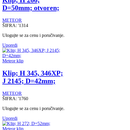
Klip; H 266;
D=50mm; otvoren;
METEOR
ŠIFRA:
'1314
Ulogujte se za cenu i poručivanje.
Uporedi
Meteor klip
Klip; H 345, 346XP;
J 2145; D=42mm;
METEOR
ŠIFRA:
'1760
Ulogujte se za cenu i poručivanje.
Uporedi
Meteor klip