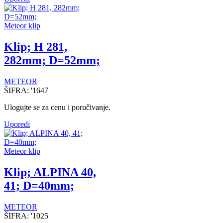
Meteor klip
Klip; H 281,
282mm; D=52mm;
METEOR
ŠIFRA:
'1647
Ulogujte se za cenu i poručivanje.
Uporedi
Meteor klip
Klip; ALPINA 40,
41; D=40mm;
METEOR
ŠIFRA:
'1025