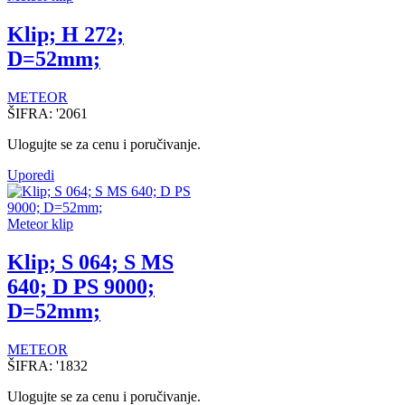
Klip; H 272;
D=52mm;
METEOR
ŠIFRA:
'2061
Ulogujte se za cenu i poručivanje.
Uporedi
Meteor klip
Klip; S 064; S MS
640; D PS 9000;
D=52mm;
METEOR
ŠIFRA:
'1832
Ulogujte se za cenu i poručivanje.