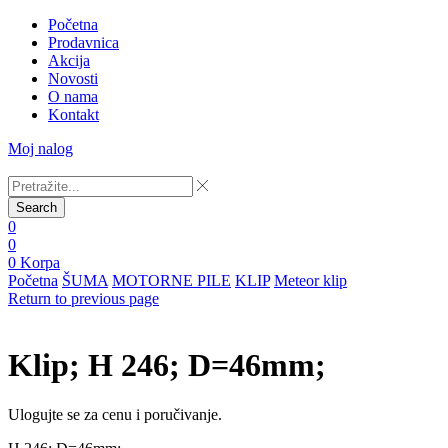
Početna
Prodavnica
Akcija
Novosti
O nama
Kontakt
Moj nalog
Search
0
0
0
Korpa
Početna
ŠUMA
MOTORNE PILE
KLIP
Meteor klip
Return to previous page
Klip; H 246; D=46mm;
Ulogujte se za cenu i poručivanje.