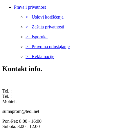
Prava i privatnost
> Uslovi korišćenja
> Zaštita privatnosti
> Isporuka
> Pravo na odustajanje
> Reklamacije
Kontakt info.
Karađorđeva 68, 76311 Dvorovi, Bosna i Hercegovina
Tel. :
(+387) 055 350 468
Tel. :
(+387) 055 351 355
Mobtel:
(+387) 065 664 554
sumaprom@teol.net
Pon-Pet: 8:00 - 16:00
Subota: 8:00 - 12:00