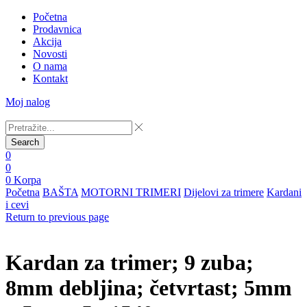
Početna
Prodavnica
Akcija
Novosti
O nama
Kontakt
Moj nalog
Search
0
0
0
Korpa
Početna
BAŠTA
MOTORNI TRIMERI
Dijelovi za trimere
Kardani
i cevi
Return to previous page
Kardan za trimer; 9 zuba;
8mm debljina; četvrtast; 5mm