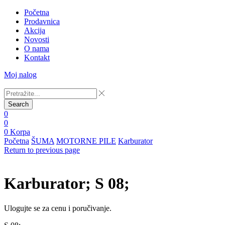
Početna
Prodavnica
Akcija
Novosti
O nama
Kontakt
Moj nalog
Search
0
0
0
Korpa
Početna
ŠUMA
MOTORNE PILE
Karburator
Return to previous page
Karburator; S 08;
Ulogujte se za cenu i poručivanje.