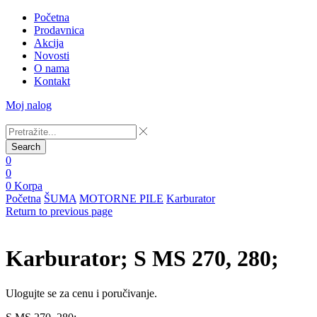
Početna
Prodavnica
Akcija
Novosti
O nama
Kontakt
Moj nalog
Search
0
0
0
Korpa
Početna
ŠUMA
MOTORNE PILE
Karburator
Return to previous page
Karburator; S MS 270, 280;
Ulogujte se za cenu i poručivanje.