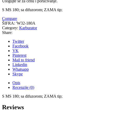
Ulogujte se za cenu i poručivanje.
S MS 180; sa difuzorom; ZAMA tip;
Compare
ŠIFRA:
'W32-180A
Category:
Karburator
Share:
Twitter
Facebook
VK
Pinterest
Mail to friend
Linkedin
Whatsapp
Skype
Opis
Recenzije (0)
S MS 180; sa difuzorom; ZAMA tip;
Reviews