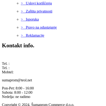
> Uslovi korišćenja
> Zaštita privatnosti
> Isporuka
> Pravo na odustajanje
> Reklamacije
Kontakt info.
Karađorđeva 68, 76311 Dvorovi, Bosna i Hercegovina
Tel. :
(+387) 055 350 468
Tel. :
(+387) 055 351 355
Mobtel:
(+387) 065 664 554
sumaprom@teol.net
Pon-Pet: 8:00 - 16:00
Subota: 8:00 - 12:00
Nedelja: ne radimo
Copyright © 2024, Šumaprom Commerce d.o.o.