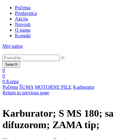
Početna
Prodavnica
Akcija
Novosti
O nama
Kontakt
Moj nalog
Search
0
0
0
Korpa
Početna
ŠUMA
MOTORNE PILE
Karburator
Return to previous page
Karburator; S MS 180; sa
difuzorom; ZAMA tip;