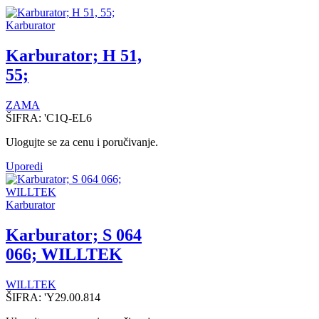
Karburator
Karburator; H 51,
55;
ZAMA
ŠIFRA:
'C1Q-EL6
Ulogujte se za cenu i poručivanje.
Uporedi
Karburator
Karburator; S 064
066; WILLTEK
WILLTEK
ŠIFRA:
'Y29.00.814