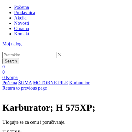
Početna
Prodavnica
Akcija
Novosti
O nama
Kontakt
Moj nalog
Search
0
0
0
Korpa
Početna
ŠUMA
MOTORNE PILE
Karburator
Return to previous page
Karburator; H 575XP;
Ulogujte se za cenu i poručivanje.