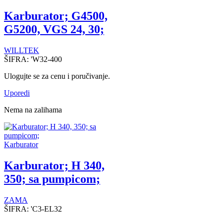
Karburator; G4500,
G5200, VGS 24, 30;
WILLTEK
ŠIFRA:
'W32-400
Ulogujte se za cenu i poručivanje.
Uporedi
Nema na zalihama
Karburator
Karburator; H 340,
350; sa pumpicom;
ZAMA
ŠIFRA:
'C3-EL32