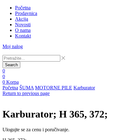
Početna
Prodavnica
Akcija
Novosti
O nama
Kontakt
Moj nalog
Search
0
0
0
Korpa
Početna
ŠUMA
MOTORNE PILE
Karburator
Return to previous page
Karburator; H 365, 372;
Ulogujte se za cenu i poručivanje.