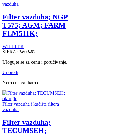
vazduha
Filter vazduha; NGP
T575; AGM; FARM
FLM511K;
WILLTEK
ŠIFRA:
'W03-62
Ulogujte se za cenu i poručivanje.
Uporedi
Nema na zalihama
Filter vazduha i kućište filtera
vazduha
Filter vazduha;
TECUMSEH;