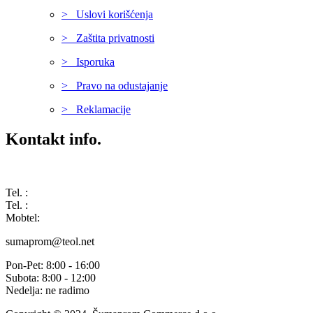
> Uslovi korišćenja
> Zaštita privatnosti
> Isporuka
> Pravo na odustajanje
> Reklamacije
Kontakt info.
Karađorđeva 68, 76311 Dvorovi, Bosna i Hercegovina
Tel. :
(+387) 055 350 468
Tel. :
(+387) 055 351 355
Mobtel:
(+387) 065 664 554
sumaprom@teol.net
Pon-Pet: 8:00 - 16:00
Subota: 8:00 - 12:00
Nedelja: ne radimo