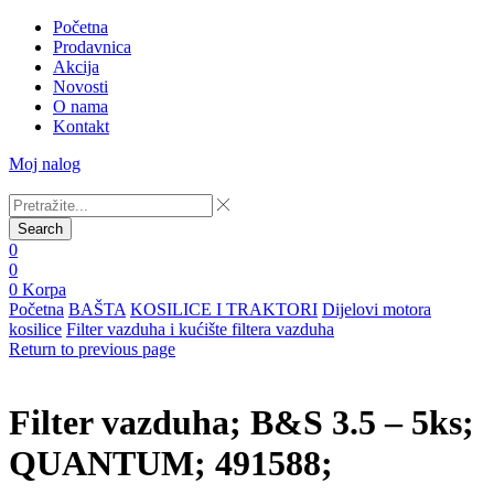
Početna
Prodavnica
Akcija
Novosti
O nama
Kontakt
Moj nalog
Search
0
0
0
Korpa
Početna
BAŠTA
KOSILICE I TRAKTORI
Dijelovi motora
kosilice
Filter vazduha i kućište filtera vazduha
Return to previous page
Filter vazduha; B&S 3.5 – 5ks;
QUANTUM; 491588;