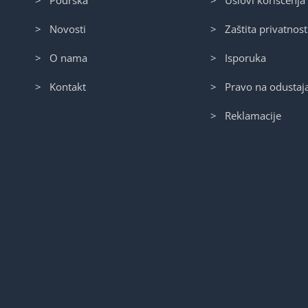
> Podrška
> Uslovi korišćenja
> Novosti
> Zaštita privatnost
> O nama
> Isporuka
> Kontakt
> Pravo na odustaj
> Reklamacije