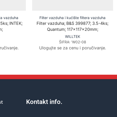
tera vazduha
Filter vazduha i kućište filtera vazduha
.5ks; INTEK;
Filter vazduha; B&S 399877; 3.5-4ks;
m;
Quantum; 117x117x20mm;
WILLTEK
ŠIFRA:
'W02-08
ručivanje.
Ulogujte se za cenu i poručivanje.
Kontakt info.
st