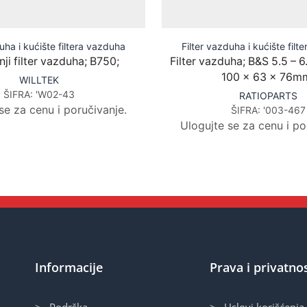
uha i kućište filtera vazduha
Filter vazduha i kućište fil
ji filter vazduha; B750;
Filter vazduha; B&S 5.5 – 6
100 x 63 x 76m
WILLTEK
ŠIFRA:
'W02-43
RATIOPARTS
se za cenu i poručivanje.
ŠIFRA:
'003-467
Ulogujte se za cenu i po
Informacije
Prava i privatno