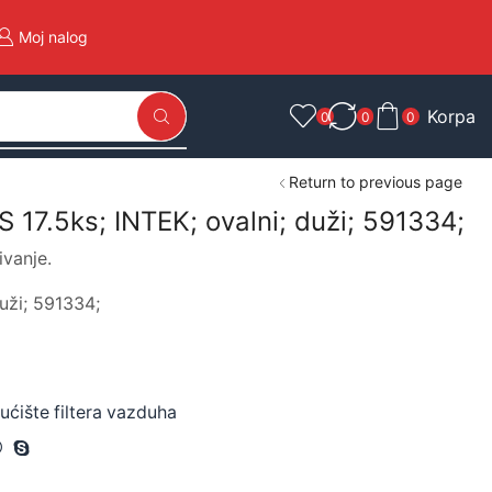
Moj nalog
Korpa
0
0
0
Return to previous page
S 17.5ks; INTEK; ovalni; duži; 591334;
ivanje.
duži; 591334;
kućište filtera vazduha