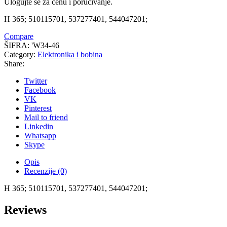
Ulogujte se za cenu i poručivanje.
H 365; 510115701, 537277401, 544047201;
Compare
ŠIFRA:
'W34-46
Category:
Elektronika i bobina
Share:
Twitter
Facebook
VK
Pinterest
Mail to friend
Linkedin
Whatsapp
Skype
Opis
Recenzije (0)
H 365; 510115701, 537277401, 544047201;
Reviews