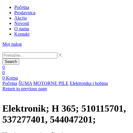
Početna
Prodavnica
Akcija
Novosti
O nama
Kontakt
Moj nalog
Search
0
0
0
Korpa
Početna
ŠUMA
MOTORNE PILE
Elektronika i bobina
Return to previous page
Elektronik; H 365; 510115701,
537277401, 544047201;