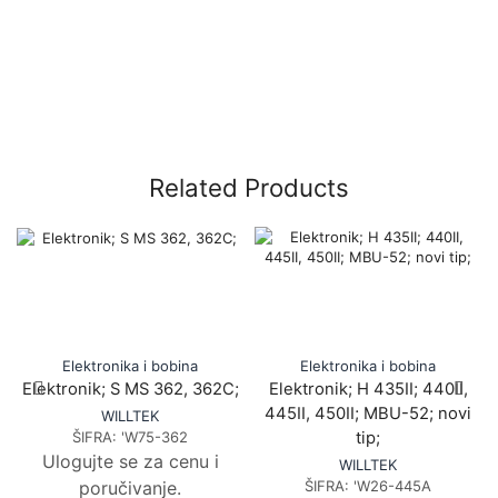
Related Products
Elektronika i bobina
Elektronika i bobina
Elektronik; S MS 362, 362C;
Elektronik; H 435II; 440II,
445II, 450II; MBU-52; novi
WILLTEK
ŠIFRA:
'W75-362
tip;
Ulogujte se za cenu i
WILLTEK
poručivanje.
ŠIFRA:
'W26-445A