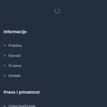
Informacije
> Podrška
> Novosti
> O nama
> Kontakt
Prava i privatnost
> Uslovi korišćenja