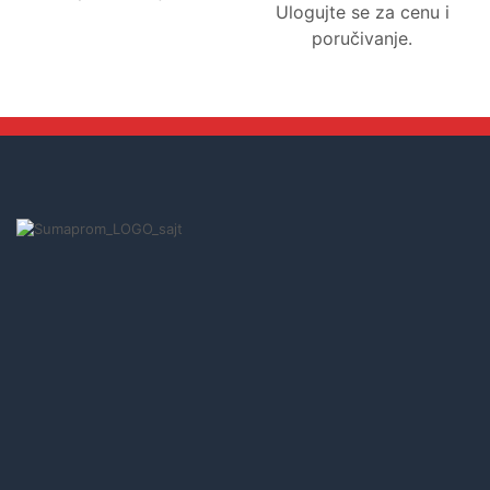
Ulogujte se za cenu i
poručivanje.