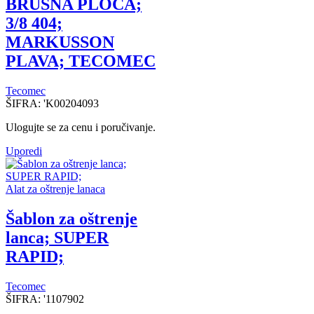
BRUSNA PLOCA;
3/8 404;
MARKUSSON
PLAVA; TECOMEC
Tecomec
ŠIFRA:
'K00204093
Ulogujte se za cenu i poručivanje.
Uporedi
Alat za oštrenje lanaca
Šablon za oštrenje
lanca; SUPER
RAPID;
Tecomec
ŠIFRA:
'1107902