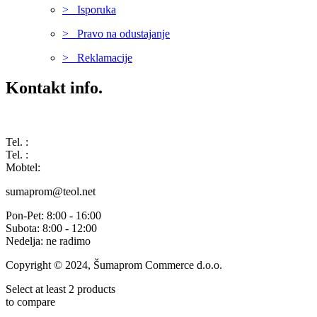
> Isporuka
> Pravo na odustajanje
> Reklamacije
Kontakt info.
Karađorđeva 68, 76311 Dvorovi, Bosna i Hercegovina
Tel. :
(+387) 055 350 468
Tel. :
(+387) 055 351 355
Mobtel:
(+387) 065 664 554
sumaprom@teol.net
Pon-Pet: 8:00 - 16:00
Subota: 8:00 - 12:00
Nedelja: ne radimo
Copyright © 2024, Šumaprom Commerce d.o.o.
Select at least 2 products
to compare