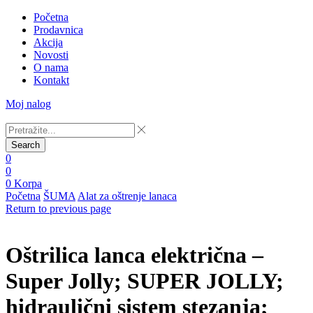
Početna
Prodavnica
Akcija
Novosti
O nama
Kontakt
Moj nalog
Search
0
0
0
Korpa
Početna
ŠUMA
Alat za oštrenje lanaca
Return to previous page
Oštrilica lanca električna –
Super Jolly; SUPER JOLLY;
hidraulični sistem stezanja;