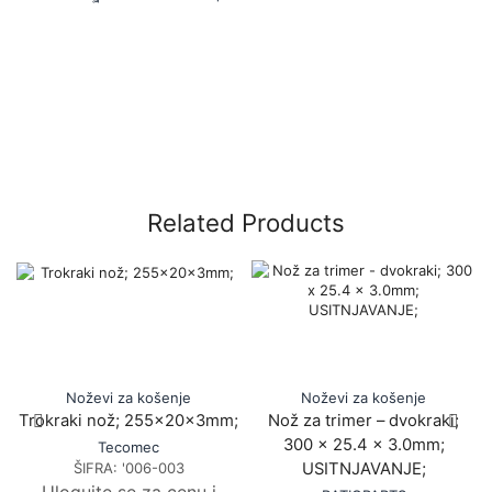
Related Products
Noževi za košenje
Noževi za košenje
Trokraki nož; 255x20x3mm;
Nož za trimer – dvokraki;
300 x 25.4 x 3.0mm;
Tecomec
ŠIFRA:
'006-003
USITNJAVANJE;