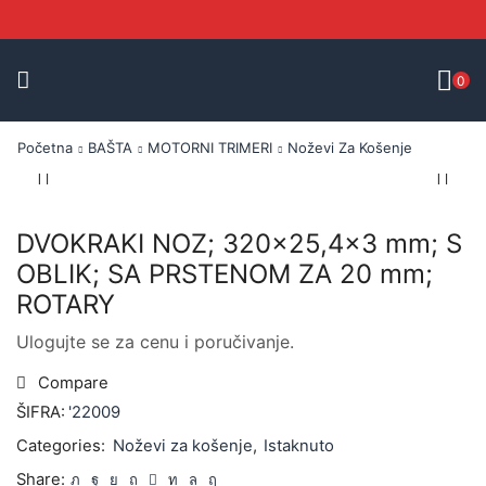
0
Početna
BAŠTA
MOTORNI TRIMERI
Noževi Za Košenje
DVOKRAKI NOZ; 320×25,4×3 mm; S
OBLIK; SA PRSTENOM ZA 20 mm;
ROTARY
Ulogujte se za cenu i poručivanje.
Compare
ŠIFRA:
'22009
Categories:
Noževi za košenje
,
Istaknuto
Share: