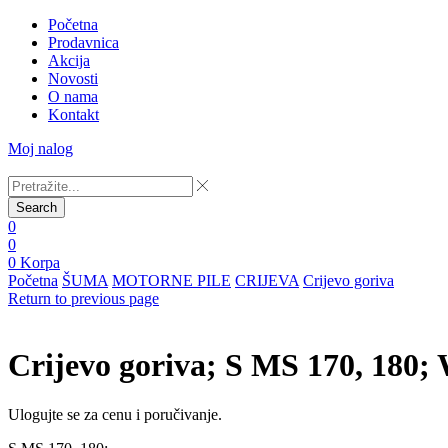
Početna
Prodavnica
Akcija
Novosti
O nama
Kontakt
Moj nalog
Search
0
0
0
Korpa
Početna
ŠUMA
MOTORNE PILE
CRIJEVA
Crijevo goriva
Return to previous page
Crijevo goriva; S MS 170, 180;
Ulogujte se za cenu i poručivanje.