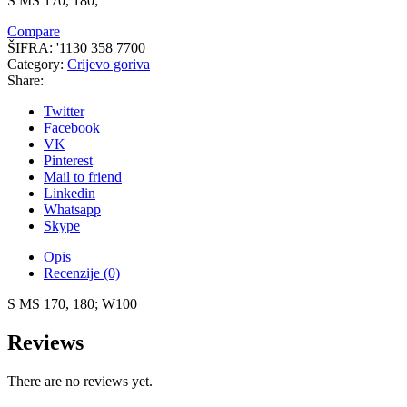
S MS 170, 180;
Compare
ŠIFRA:
'1130 358 7700
Category:
Crijevo goriva
Share:
Twitter
Facebook
VK
Pinterest
Mail to friend
Linkedin
Whatsapp
Skype
Opis
Recenzije (0)
S MS 170, 180; W100
Reviews
There are no reviews yet.