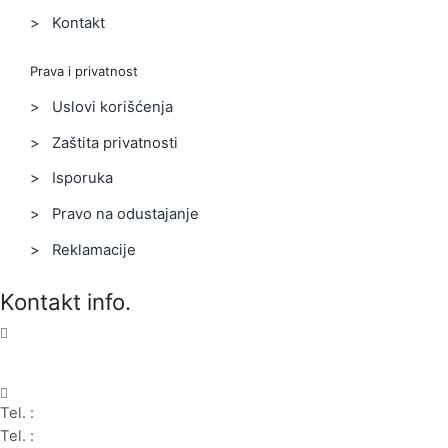
> Kontakt
Prava i privatnost
> Uslovi korišćenja
> Zaštita privatnosti
> Isporuka
> Pravo na odustajanje
> Reklamacije
Kontakt info.
Karađorđeva 68, 76311 Dvorovi, Bosna i Hercegovina
Tel. :
(+387) 055 350 468
Tel. :
(+387) 055 351 355