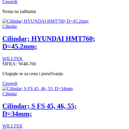
Uporedi
Nema na zalihama
Cilindar
Cilindar; HYUNDAI HMT760;
D=45.2mm;
WILLTEK
ŠIFRA:
'W48-760
Ulogujte se za cenu i poručivanje.
Uporedi
Cilindar
Cilindar; S FS 45, 46, 55;
D=34mm;
WILLTEK