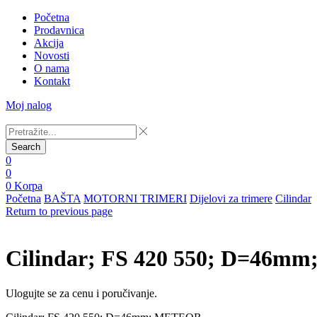
Početna
Prodavnica
Akcija
Novosti
O nama
Kontakt
Moj nalog
Search
0
0
0
Korpa
Početna
BAŠTA
MOTORNI TRIMERI
Dijelovi za trimere
Cilindar
Return to previous page
Cilindar; FS 420 550; D=46
Ulogujte se za cenu i poručivanje.