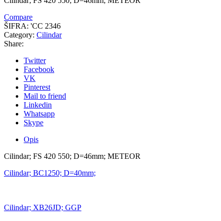
Cilindar; FS 420 550; D=46mm; METEOR
Compare
ŠIFRA:
'CC 2346
Category:
Cilindar
Share:
Twitter
Facebook
VK
Pinterest
Mail to friend
Linkedin
Whatsapp
Skype
Opis
Cilindar; FS 420 550; D=46mm; METEOR
Cilindar; BC1250; D=40mm;
Cilindar; XB26JD; GGP