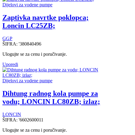
Dijelovi za vodene pumpe
Zaptivka navrtke poklopca;
Loncin LC25ZB;
GGP
ŠIFRA:
'380840496
Ulogujte se za cenu i poručivanje.
Uporedi
Dijelovi za vodene pumpe
Dihtung radnog kola pumpe za
vodu; LONCIN LC80ZB; izlaz;
LONCIN
ŠIFRA:
'6602600011
Ulogujte se za cenu i poručivanje.