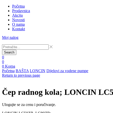
Početna
Prodavnica
Akcija
Novosti
O nama
Kontakt
Moj nalog
Search
0
0
0
Korpa
Početna
BAŠTA
LONCIN
Dijelovi za vodene pumpe
Return to previous page
Čep radnog kola; LONCIN LC
Ulogujte se za cenu i poručivanje.