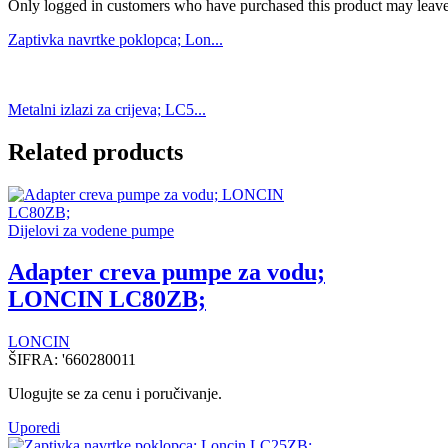
Only logged in customers who have purchased this product may leave
Zaptivka navrtke poklopca; Lon...
Metalni izlazi za crijeva; LC5...
Related products
Dijelovi za vodene pumpe
Adapter creva pumpe za vodu;
LONCIN LC80ZB;
LONCIN
ŠIFRA:
'660280011
Ulogujte se za cenu i poručivanje.
Uporedi