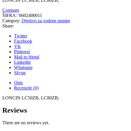
LONCIN LC50ZB, LC80ZB;
Compare
ŠIFRA:
'6602400011
Category:
Dijelovi za vodene pumpe
Share:
Twitter
Facebook
VK
Pinterest
Mail to friend
Linkedin
Whatsapp
Skype
Opis
Recenzije (0)
LONCIN LC50ZB, LC80ZB;
Reviews
There are no reviews yet.