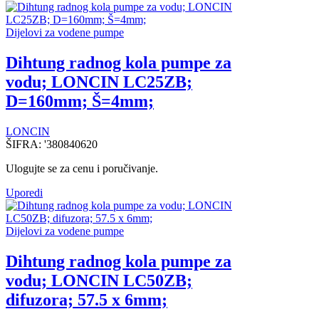
Dijelovi za vodene pumpe
Dihtung radnog kola pumpe za
vodu; LONCIN LC25ZB;
D=160mm; Š=4mm;
LONCIN
ŠIFRA:
'380840620
Ulogujte se za cenu i poručivanje.
Uporedi
Dijelovi za vodene pumpe
Dihtung radnog kola pumpe za
vodu; LONCIN LC50ZB;
difuzora; 57.5 x 6mm;