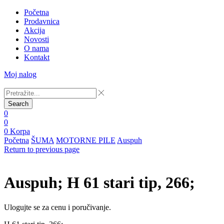
Početna
Prodavnica
Akcija
Novosti
O nama
Kontakt
Moj nalog
Search
0
0
0
Korpa
Početna
ŠUMA
MOTORNE PILE
Auspuh
Return to previous page
Auspuh; H 61 stari tip, 266;
Ulogujte se za cenu i poručivanje.