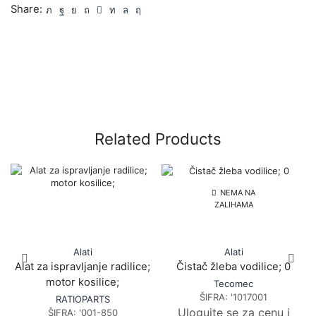
Share:
Related Products
NEMA NA
ZALIHAMA
Alati
Alati
Alat za ispravljanje radilice;
Čistač žleba vodilice; 0
motor kosilice;
Tecomec
ŠIFRA:
'1017001
RATIOPARTS
Ulogujte se za cenu i
ŠIFRA:
'001-850