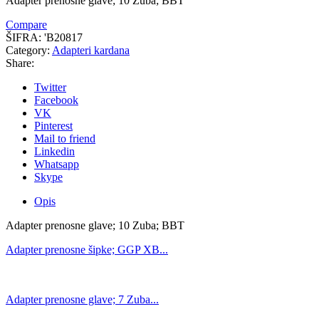
Adapter prenosne glave; 10 Zuba; BBT
Compare
ŠIFRA:
'B20817
Category:
Adapteri kardana
Share:
Twitter
Facebook
VK
Pinterest
Mail to friend
Linkedin
Whatsapp
Skype
Opis
Adapter prenosne glave; 10 Zuba; BBT
Adapter prenosne šipke; GGP XB...
Adapter prenosne glave; 7 Zuba...