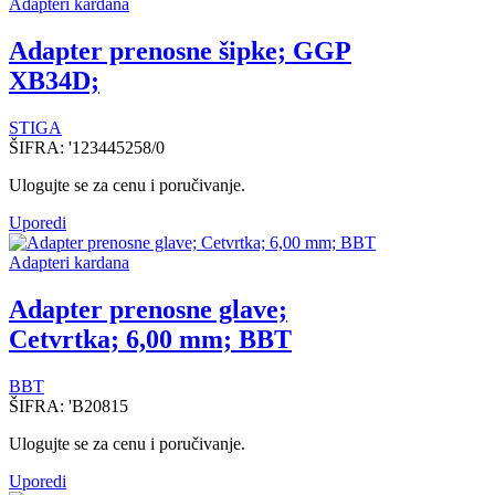
Adapteri kardana
Adapter prenosne šipke; GGP
XB34D;
STIGA
ŠIFRA:
'123445258/0
Ulogujte se za cenu i poručivanje.
Uporedi
Adapteri kardana
Adapter prenosne glave;
Cetvrtka; 6,00 mm; BBT
BBT
ŠIFRA:
'B20815
Ulogujte se za cenu i poručivanje.
Uporedi