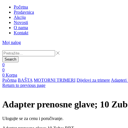
Početna
Prodavnica
Akcija
Novosti
O nama
Kontakt
Moj nalog
Search
0
0
0
Korpa
Početna
BAŠTA
MOTORNI TRIMERI
Dijelovi za trimere
Adapteri
Return to previous page
Adapter prenosne glave; 10 Zu
Ulogujte se za cenu i poručivanje.