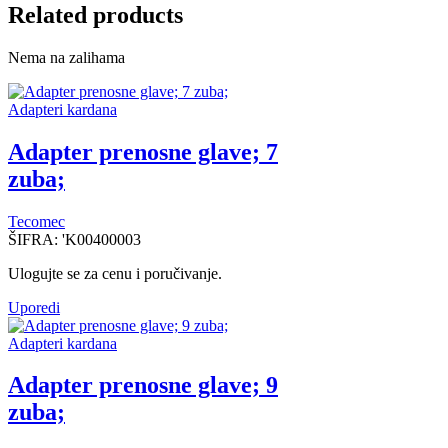
Related products
Nema na zalihama
Adapteri kardana
Adapter prenosne glave; 7
zuba;
Tecomec
ŠIFRA:
'K00400003
Ulogujte se za cenu i poručivanje.
Uporedi
Adapteri kardana
Adapter prenosne glave; 9
zuba;