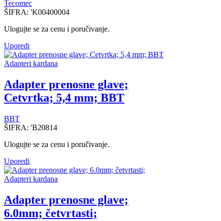
Tecomec
ŠIFRA:
'K00400004
Ulogujte se za cenu i poručivanje.
Uporedi
Adapteri kardana
Adapter prenosne glave;
Cetvrtka; 5,4 mm; BBT
BBT
ŠIFRA:
'B20814
Ulogujte se za cenu i poručivanje.
Uporedi
Adapteri kardana
Adapter prenosne glave;
6.0mm; četvrtasti;