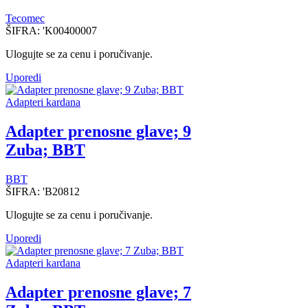
Tecomec
ŠIFRA:
'K00400007
Ulogujte se za cenu i poručivanje.
Uporedi
Adapteri kardana
Adapter prenosne glave; 9
Zuba; BBT
BBT
ŠIFRA:
'B20812
Ulogujte se za cenu i poručivanje.
Uporedi
Adapteri kardana
Adapter prenosne glave; 7