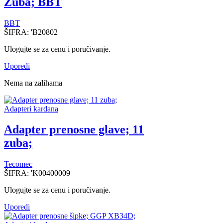
Zuba; BBT
BBT
ŠIFRA:
'B20802
Ulogujte se za cenu i poručivanje.
Uporedi
Nema na zalihama
Adapteri kardana
Adapter prenosne glave; 11
zuba;
Tecomec
ŠIFRA:
'K00400009
Ulogujte se za cenu i poručivanje.
Uporedi